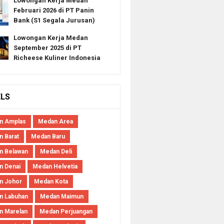
Lowongan Kerja Medan
Februari 2026 di PT Panin
Bank (S1 Segala Jurusan)
Lowongan Kerja Medan
September 2025 di PT
Richeese Kuliner Indonesia
ELS
n Amplas
Medan Area
 Barat
Medan Baru
n Belawan
Medan Deli
n Denai
Medan Helvetia
n Johor
Medan Kota
n Labuhan
Medan Maimun
n Marelan
Medan Perjuangan