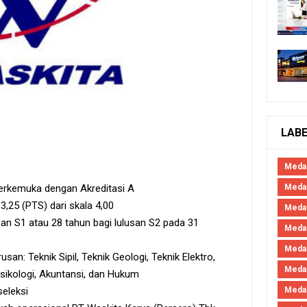
LAB
Meda
Medan
 terkemuka dengan Akreditasi A
3,25 (PTS) dari skala 4,00
Meda
san S1 atau 28 tahun bagi lulusan S2 pada 31
Meda
Meda
san: Teknik Sipil, Teknik Geologi, Teknik Elektro,
Meda
sikologi, Akuntansi, dan Hukum
Meda
seleksi