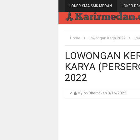
LOKER SMA SMK MEDAN
LOKER D3
Home
Lowongan Kerja 2022
Lo
LOWONGAN KER
KARYA (PERSER
2022
✔
Myjob
Diterbitkan
3/16/2022