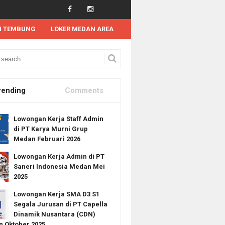
N TEMBUNG
LOKER MEDAN AREA
ngan Kerja S1
Lowongan Kerja BUMN PT Waskita Karya (Persero) Tbk Medan 
rending
Comments
Lowongan Kerja Staff Admin
di PT Karya Murni Grup
Medan Februari 2026
Lowongan Kerja Admin di PT
Saneri Indonesia Medan Mei
2025
Lowongan Kerja SMA D3 S1
Segala Jurusan di PT Capella
Dinamik Nusantara (CDN)
 Oktober 2025