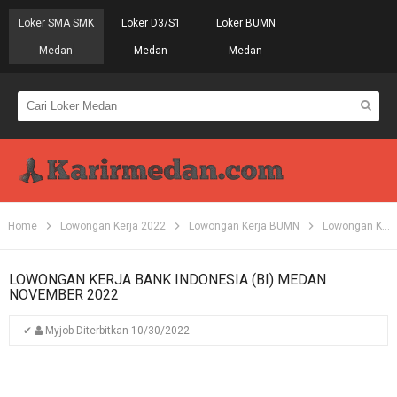
Loker SMA SMK
Loker D3/S1
Loker BUMN
Medan
Medan
Medan
Home
Lowongan Kerja 2022
Lowongan Kerja BUMN
Lowongan Kerja D4
LOWONGAN KERJA BANK INDONESIA (BI) MEDAN
NOVEMBER 2022
✔
Myjob
Diterbitkan
10/30/2022