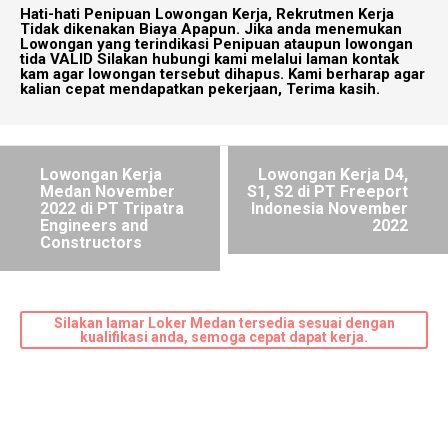
Hati-hati Penipuan Lowongan Kerja, Rekrutmen Kerja
Tidak dikenakan Biaya Apapun. Jika anda menemukan
Lowongan yang terindikasi Penipuan ataupun lowongan
tida VALID Silakan hubungi kami melalui laman kontak
kam agar lowongan tersebut dihapus. Kami berharap agar
kalian cepat mendapatkan pekerjaan, Terima kasih.
Lowongan Kerja
Lowongan Kerja D4,
Medan November
S1, S2 di PT Freeport
2022 di PT Tripatra
Indonesia November
Engineers and
2022
Constructors
Silakan lamar Loker Medan tersedia sesuai dengan
kualifikasi anda, semoga cepat dapat kerja.