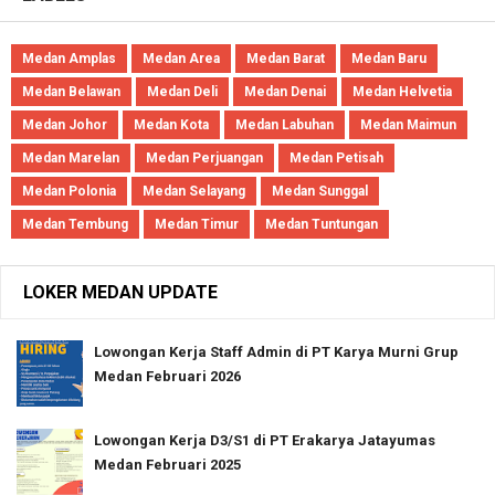
Medan Amplas
Medan Area
Medan Barat
Medan Baru
Medan Belawan
Medan Deli
Medan Denai
Medan Helvetia
Medan Johor
Medan Kota
Medan Labuhan
Medan Maimun
Medan Marelan
Medan Perjuangan
Medan Petisah
Medan Polonia
Medan Selayang
Medan Sunggal
Medan Tembung
Medan Timur
Medan Tuntungan
LOKER MEDAN UPDATE
Lowongan Kerja Staff Admin di PT Karya Murni Grup
Medan Februari 2026
Lowongan Kerja D3/S1 di PT Erakarya Jatayumas
Medan Februari 2025