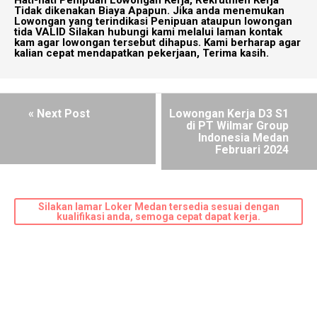
Tidak dikenakan Biaya Apapun. Jika anda menemukan
Lowongan yang terindikasi Penipuan ataupun lowongan
tida VALID Silakan hubungi kami melalui laman kontak
kam agar lowongan tersebut dihapus. Kami berharap agar
kalian cepat mendapatkan pekerjaan, Terima kasih.
« Next Post
Lowongan Kerja D3 S1
di PT Wilmar Group
Indonesia Medan
Februari 2024
Silakan lamar Loker Medan tersedia sesuai dengan
kualifikasi anda, semoga cepat dapat kerja.