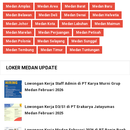
Medan Amplas
Medan Area
Medan Barat
Medan Baru
Medan Belawan
Medan Deli
Medan Denai
Medan Helvetia
Medan Johor
Medan Kota
Medan Labuhan
Medan Maimun
Medan Marelan
Medan Perjuangan
Medan Petisah
Medan Polonia
Medan Selayang
Medan Sunggal
Medan Tembung
Medan Timur
Medan Tuntungan
LOKER MEDAN UPDATE
Lowongan Kerja Staff Admin di PT Karya Murni Grup
Medan Februari 2026
Lowongan Kerja D3/S1 di PT Erakarya Jatayumas
Medan Februari 2025
Lowongan Kerja Medan Februari 2026 di PT Panin Bank