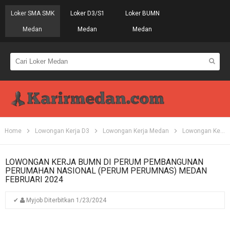
Loker SMA SMK
Loker D3/S1
Loker BUMN
Medan
Medan
Medan
Home
Lowongan Kerja D3
Lowongan Kerja Medan
Lowongan Kerja SMK
LOWONGAN KERJA BUMN DI PERUM PEMBANGUNAN
PERUMAHAN NASIONAL (PERUM PERUMNAS) MEDAN
FEBRUARI 2024
✔
Myjob
Diterbitkan
1/23/2024