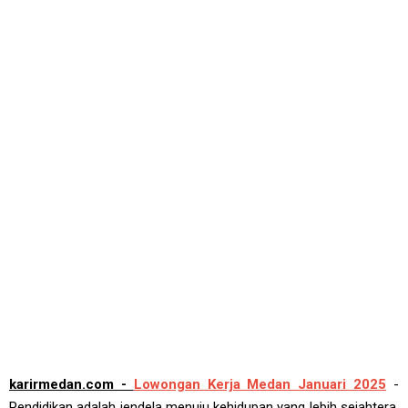
karirmedan.com -
Lowongan Kerja Medan Januari 2025
-
Pendidikan adalah jendela menuju kehidupan yang lebih sejahtera.