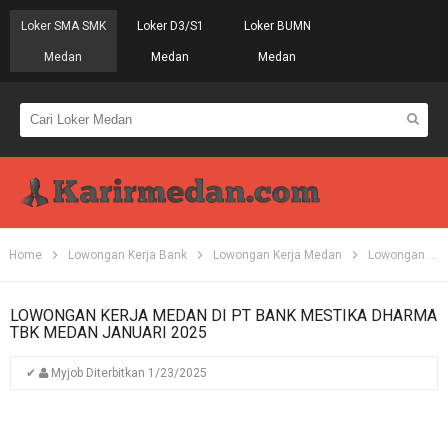
Loker SMA SMK
Loker D3/S1
Loker BUMN
Medan
Medan
Medan
Home
Lowongan Kerja Bank
Lowongan Kerja Medan
Lowongan Kerja S1
LOWONGAN KERJA MEDAN DI PT BANK MESTIKA DHARMA
TBK MEDAN JANUARI 2025
✔
Myjob
Diterbitkan
1/23/2025