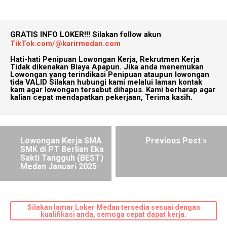
GRATIS INFO LOKER!!!
Silakan follow akun
TikTok.com/@karirmedan.com
Hati-hati Penipuan Lowongan Kerja, Rekrutmen Kerja
Tidak dikenakan Biaya Apapun. Jika anda menemukan
Lowongan yang terindikasi Penipuan ataupun lowongan
tida VALID Silakan hubungi kami melalui laman kontak
kam agar lowongan tersebut dihapus. Kami berharap agar
kalian cepat mendapatkan pekerjaan, Terima kasih.
Lowongan Kerja SMA
Previous Post »
SMK di PT Berlian Eka
Sakti Tangguh (BEST)
Medan Januari 2025
Silakan lamar Loker Medan tersedia sesuai dengan
kualifikasi anda, semoga cepat dapat kerja.