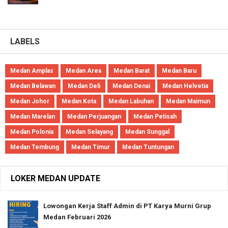
LABELS
Medan Amplas
Medan Area
Medan Barat
Medan Baru
Medan Belawan
Medan Deli
Medan Denai
Medan Helvetia
Medan Johor
Medan Kota
Medan Labuhan
Medan Maimun
Medan Marelan
Medan Perjuangan
Medan Petisah
Medan Polonia
Medan Selayang
Medan Sunggal
Medan Tembung
Medan Timur
Medan Tuntungan
LOKER MEDAN UPDATE
Lowongan Kerja Staff Admin di PT Karya Murni Grup
Medan Februari 2026