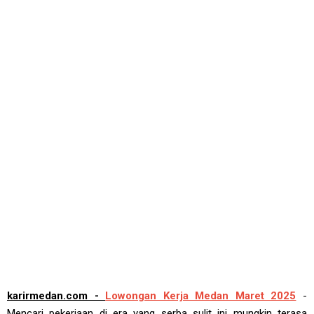
karirmedan.com -
Lowongan Kerja Medan Maret 2025
-
Mencari pekerjaan di era yang serba sulit ini mungkin terasa