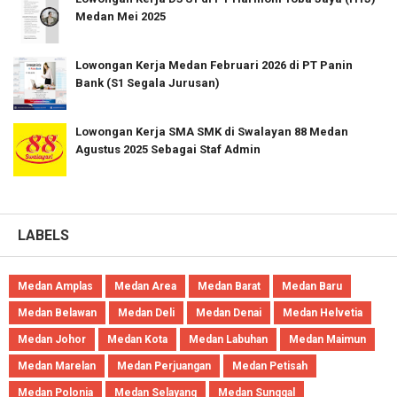
Medan Mei 2025
Lowongan Kerja Medan Februari 2026 di PT Panin
Bank (S1 Segala Jurusan)
Lowongan Kerja SMA SMK di Swalayan 88 Medan
Agustus 2025 Sebagai Staf Admin
LABELS
Medan Amplas
Medan Area
Medan Barat
Medan Baru
Medan Belawan
Medan Deli
Medan Denai
Medan Helvetia
Medan Johor
Medan Kota
Medan Labuhan
Medan Maimun
Medan Marelan
Medan Perjuangan
Medan Petisah
Medan Polonia
Medan Selayang
Medan Sunggal