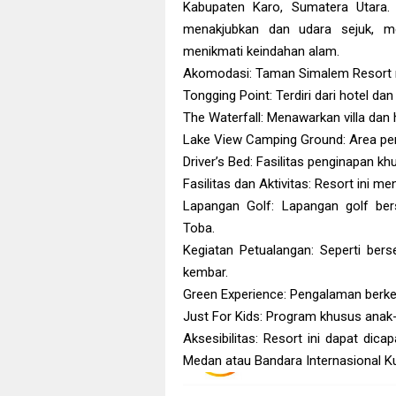
Kabupaten Karo, Sumatera Utara
menakjubkan dan udara sejuk, me
menikmati keindahan alam.
Akomodasi: Taman Simalem Resort m
Tongging Point: Terdiri dari hotel
The Waterfall: Menawarkan villa da
Lake View Camping Ground: Area p
Driver’s Bed: Fasilitas penginapan kh
Fasilitas dan Aktivitas: Resort ini me
Lapangan Golf: Lapangan golf be
Toba.
Kegiatan Petualangan: Seperti bers
kembar.
Green Experience: Pengalaman berkeb
Just For Kids: Program khusus anak-
Aksesibilitas: Resort ini dapat dica
Medan atau Bandara Internasional Ku