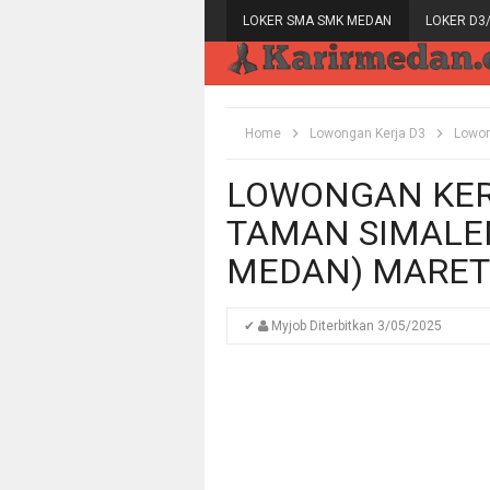
LOKER SMA SMK MEDAN
LOKER D3
Home
Lowongan Kerja D3
Lowon
LOWONGAN KERJ
TAMAN SIMALE
MEDAN) MARET
✔
Myjob
Diterbitkan
3/05/2025