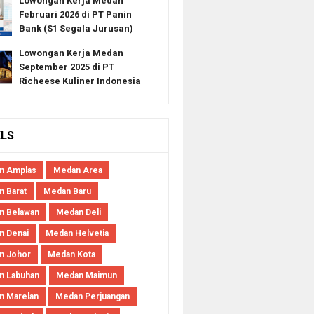
Lowongan Kerja Medan
Februari 2026 di PT Panin
Bank (S1 Segala Jurusan)
Lowongan Kerja Medan
September 2025 di PT
Richeese Kuliner Indonesia
ELS
n Amplas
Medan Area
 Barat
Medan Baru
n Belawan
Medan Deli
n Denai
Medan Helvetia
n Johor
Medan Kota
n Labuhan
Medan Maimun
n Marelan
Medan Perjuangan