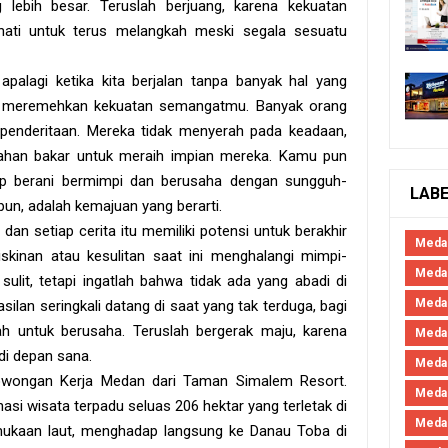
lebih besar. Teruslah berjuang, karena kekuatan
 hati untuk terus melangkah meski segala sesuatu
palagi ketika kita berjalan tanpa banyak hal yang
 meremehkan kekuatan semangatmu. Banyak orang
n penderitaan. Mereka tidak menyerah pada keadaan,
ahan bakar untuk meraih impian mereka. Kamu pun
tap berani bermimpi dan berusaha dengan sungguh-
LAB
pun, adalah kemajuan yang berarti.
dan setiap cerita itu memiliki potensi untuk berakhir
Meda
skinan atau kesulitan saat ini menghalangi mimpi-
Medan
ulit, tetapi ingatlah bahwa tidak ada yang abadi di
Meda
asilan seringkali datang di saat yang tak terduga, bagi
h untuk berusaha. Teruslah bergerak maju, karena
Meda
i depan sana.
Meda
Lowongan Kerja Medan dari Taman Simalem Resort.
Meda
si wisata terpadu seluas 206 hektar yang terletak di
Meda
rmukaan laut, menghadap langsung ke Danau Toba di