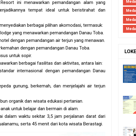
Medan
. Resort ini menawarkan pemandangan alam yang
njadikannya tempat ideal untuk beristirahat dan
Medan
Meda
enyediakan berbagai pilihan akomodasi, termasuk:
Meda
 dan lodge yang menawarkan pemandangan Danau Toba.
n hotel dengan pemandangan air terjun yang menawan.
erkemahan dengan pemandangan Danau Toba.
LOK
usus untuk sopir.
nawarkan berbagai fasilitas dan aktivitas, antara lain:
rstandar internasional dengan pemandangan Danau
epeda gunung, berkemah, dan menjelajahi air terjun
un organik dan wisata edukasi pertanian.
anak untuk belajar dan bermain di alam.
pai dalam waktu sekitar 3,5 jam perjalanan darat dari
alanamu, serta 45 menit dari kota wisata Berastagi.