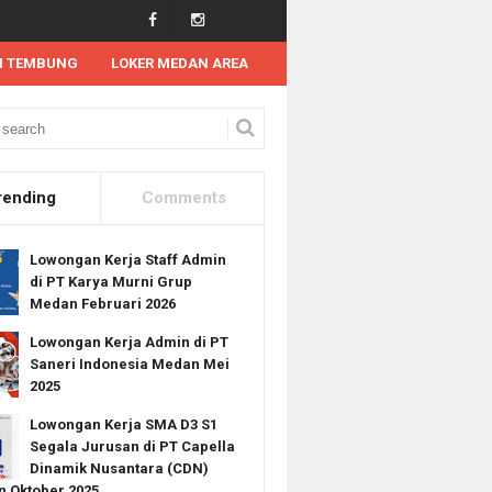
N TEMBUNG
LOKER MEDAN AREA
 Kerja SMK
Lowongan Kerja Tahun 2025
Lowongan Kerja SMA D3 S1 di T
rending
Comments
Lowongan Kerja Staff Admin
di PT Karya Murni Grup
Medan Februari 2026
Lowongan Kerja Admin di PT
Saneri Indonesia Medan Mei
2025
Lowongan Kerja SMA D3 S1
Segala Jurusan di PT Capella
Dinamik Nusantara (CDN)
 Oktober 2025