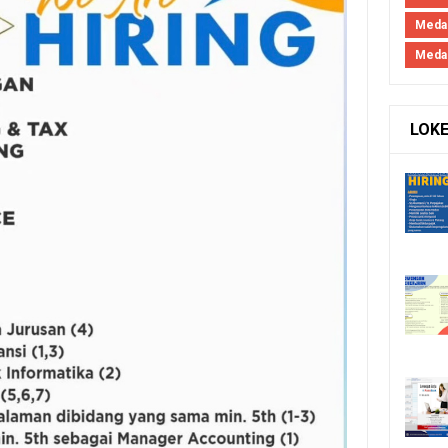
Meda
Meda
LOK