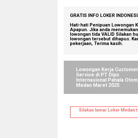
GRATIS INFO LOKER INDONESIA
Hati-hati Penipuan Lowongan K
Apapun. Jika anda menemukan 
lowongan tida VALID Silakan h
lowongan tersebut dihapus. Ka
pekerjaan, Terima kasih.
Lowongan Kerja Custome
Service di PT Dipo
Internasional Pahala Otom
Medan Maret 2025
Silakan lamar Loker Medan t