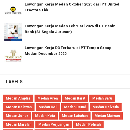
Lowongan Kerja Medan Oktober 2025 dari PT United
Tractors Tbk
Lowongan Kerja Medan Februari 2026 di PT Panin
Bank (S1 Segala Jurusan)
Lowongan Kerja D3 Terbaru di PT Tempo Group
Medan Desember 2020
LABELS
Medan Amplas
Medan Area
Medan Barat
Medan Baru
Medan Belawan
Medan Deli
Medan Denai
Medan Helvetia
Medan Johor
Medan Kota
Medan Labuhan
Medan Maimun
Medan Marelan
Medan Perjuangan
Medan Petisah