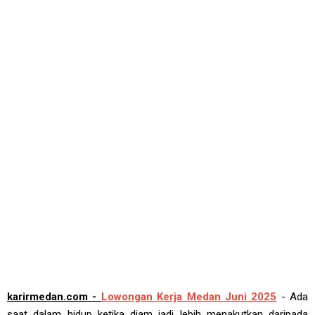
karirmedan.com -
Lowongan Kerja Medan Juni 2025
- Ada
saat dalam hidup ketika diam jadi lebih menakutkan daripada