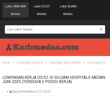
Loker SMA SMK
Loker D3/S1
Loker BUMN
Medan
Medan
Medan
Home
Lowongan Kerja D3
Lowongan Kerja Medan
Lowongan Kerja S1
LOWONGAN KERJA D3/S1 DI SILOAM HOSPITALS MEDAN
JUNI 2025 (TERSEDIA 3 POSISI KERJA)
✔
Myjob
Diterbitkan
6/21/2025