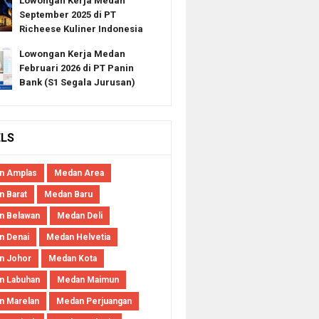
Lowongan Kerja Medan
September 2025 di PT
Richeese Kuliner Indonesia
Lowongan Kerja Medan
Februari 2026 di PT Panin
Bank (S1 Segala Jurusan)
ELS
n Amplas
Medan Area
 Barat
Medan Baru
n Belawan
Medan Deli
n Denai
Medan Helvetia
n Johor
Medan Kota
n Labuhan
Medan Maimun
n Marelan
Medan Perjuangan