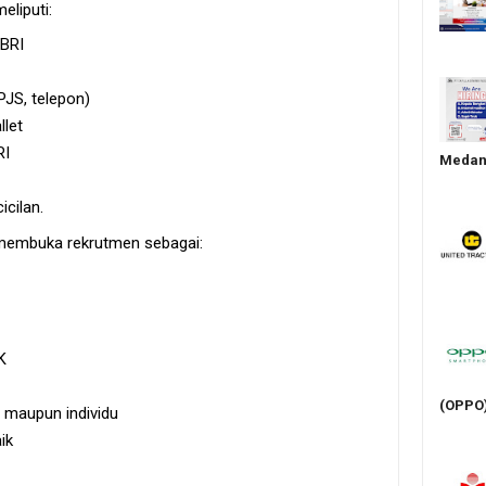
eliputi:
 BRI
BPJS, telepon)
llet
RI
Medan 
cilan.
 membuka rekrutmen sebagai:
K
(OPPO
maupun individu
ik