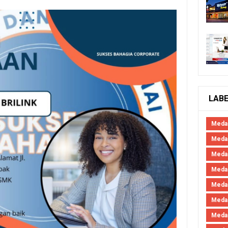
LAB
Meda
Medan
Meda
Meda
Meda
Meda
Meda