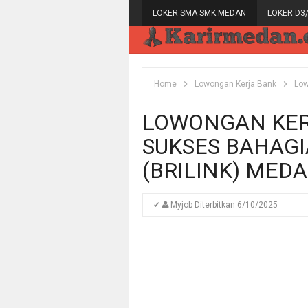
LOKER SMA SMK MEDAN
LOKER D3
Home
Lowongan Kerja Bank
Low
LOWONGAN KER
SUKSES BAHAG
(BRILINK) MEDA
✔
Myjob
Diterbitkan
6/10/2025