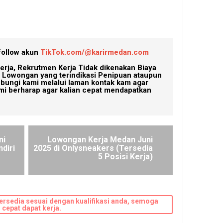
follow akun
TikTok.com/@karirmedan.com
erja, Rekrutmen Kerja Tidak dikenakan Biaya
Lowongan yang terindikasi Penipuan ataupun
ubungi kami melalui laman kontak kam agar
mi berharap agar kalian cepat mendapatkan
ni
Lowongan Kerja Medan Juni
diri
2025 di Onlysneakers (Tersedia
5 Posisi Kerja)
ersedia sesuai dengan kualifikasi anda, semoga
cepat dapat kerja.