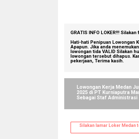
GRATIS INFO LOKER!!!
Silakan 
Hati-hati Penipuan Lowongan K
Apapun. Jika anda menemukan 
lowongan tida VALID Silakan h
lowongan tersebut dihapus. Ka
pekerjaan, Terima kasih.
Lowongan Kerja Medan Ju
2025 di PT Kurniaputra Man
Sebagai Staf Administrasi
Silakan lamar Loker Medan t