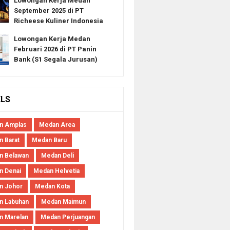
Lowongan Kerja Medan
September 2025 di PT
Richeese Kuliner Indonesia
Lowongan Kerja Medan
Februari 2026 di PT Panin
Bank (S1 Segala Jurusan)
ELS
n Amplas
Medan Area
 Barat
Medan Baru
n Belawan
Medan Deli
n Denai
Medan Helvetia
n Johor
Medan Kota
n Labuhan
Medan Maimun
n Marelan
Medan Perjuangan