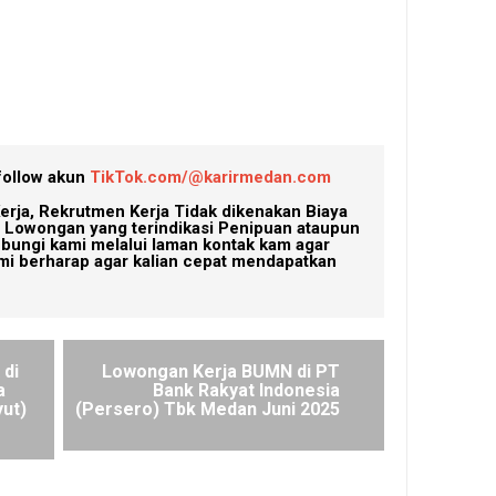
follow akun
TikTok.com/@karirmedan.com
erja, Rekrutmen Kerja Tidak dikenakan Biaya
Lowongan yang terindikasi Penipuan ataupun
ubungi kami melalui laman kontak kam agar
mi berharap agar kalian cepat mendapatkan
di
Lowongan Kerja BUMN di PT
a
Bank Rakyat Indonesia
ut)
(Persero) Tbk Medan Juni 2025