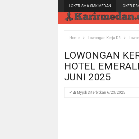
LOKER SMA SMK MEDAN
LOKER D3
Home
Lowongan Kerja D3
Lowon
LOWONGAN KERJ
HOTEL EMERAL
JUNI 2025
✔
Myjob
Diterbitkan
6/23/2025