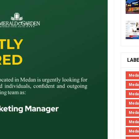
LAB
Meda
Medan
Meda
Meda
Meda
Meda
Meda