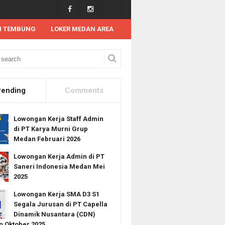
N TEMBUNG
LOKER MEDAN AREA
 Kerja SMK
Lowongan Kerja Tahun 2025
Lowongan Kerja SMA/D3/S1 di H
rending
Comments
Lowongan Kerja Staff Admin
di PT Karya Murni Grup
Medan Februari 2026
Lowongan Kerja Admin di PT
Saneri Indonesia Medan Mei
2025
Lowongan Kerja SMA D3 S1
Segala Jurusan di PT Capella
Dinamik Nusantara (CDN)
 Oktober 2025