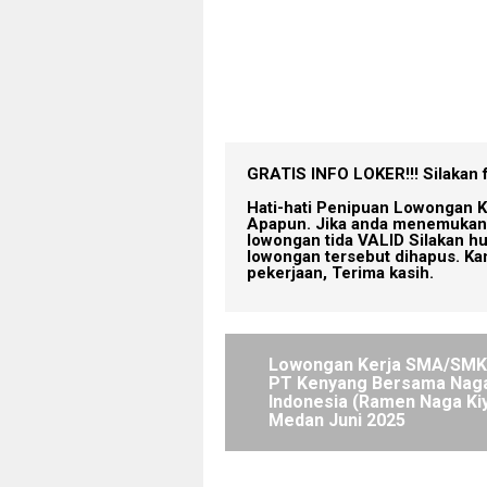
GRATIS INFO LOKER!!!
Silakan 
Hati-hati Penipuan Lowongan K
Apapun. Jika anda menemukan 
lowongan tida VALID Silakan h
lowongan tersebut dihapus. Ka
pekerjaan, Terima kasih.
Lowongan Kerja SMA/SMK 
PT Kenyang Bersama Nag
Indonesia (Ramen Naga Kiy
Medan Juni 2025