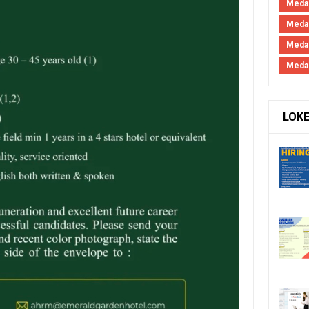
Medan
Medan
Meda
Meda
LOK