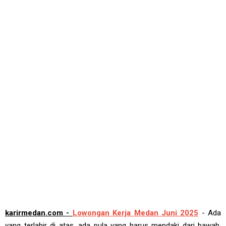
karirmedan.com -
Lowongan Kerja Medan Juni 2025
- Ada
yang terlahir di atas, ada pula yang harus mendaki dari bawah,