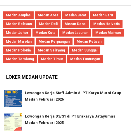
Medan Amplas
Medan Area
Medan Barat
Medan Baru
Medan Belawan
Medan Deli
Medan Denai
Medan Helvetia
Medan Johor
Medan Kota
Medan Labuhan
Medan Maimun
Medan Marelan
Medan Perjuangan
Medan Petisah
Medan Polonia
Medan Selayang
Medan Sunggal
Medan Tembung
Medan Timur
Medan Tuntungan
LOKER MEDAN UPDATE
Lowongan Kerja Staff Admin di PT Karya Murni Grup
Medan Februari 2026
Lowongan Kerja D3/S1 di PT Erakarya Jatayumas
Medan Februari 2025