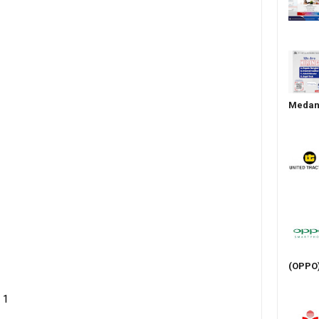
Medan 
(OPPO
 1