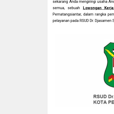
sekarang Anda mengiringi usaha And
semua, sebuah
Lowongan Kerj
Pematangsiantar, d
alam rangka pem
pelayanan pada RSUD Dr. Djasamen S