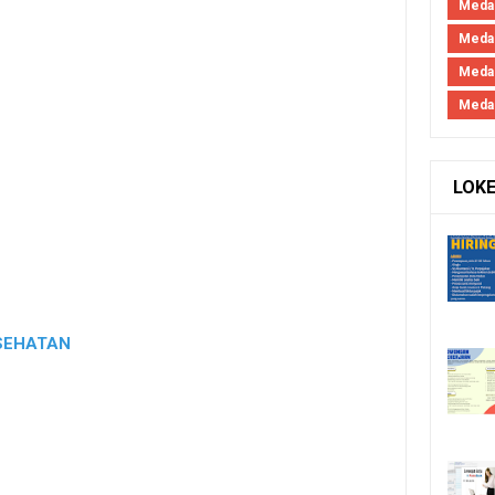
Medan
Medan
Meda
Meda
LOK
SEHATAN