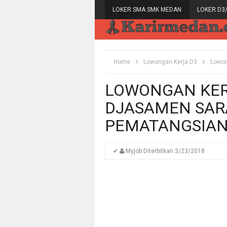
LOKER SMA SMK MEDAN
LOKER D3
Home
Lowongan Kerja D3
Lowon
LOWONGAN KER
DJASAMEN SAR
PEMATANGSIA
✔
Myjob
Diterbitkan
3/23/2018