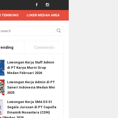
N TEMBUNG
LOKER MEDAN AREA
 Kerja RSUD Dr. Djasamen Saragih Pematangsiantar
rending
Comments
Lowongan Kerja Staff Admin
di PT Karya Murni Grup
Medan Februari 2026
Lowongan Kerja Admin di PT
Saneri Indonesia Medan Mei
2025
Lowongan Kerja SMA D3 S1
Segala Jurusan di PT Capella
Dinamik Nusantara (CDN)
 Oktober 2025