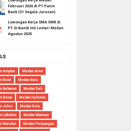
Lowongan Kerja Medan
Februari 2026 di PT Panin
Bank (S1 Segala Jurusan)
Lowongan Kerja SMA SMK di
PT Srikandi Inti Lestari Medan
Agustus 2025
ELS
n Amplas
Medan Area
 Barat
Medan Baru
n Belawan
Medan Deli
n Denai
Medan Helvetia
n Johor
Medan Kota
n Labuhan
Medan Maimun
n Marelan
Medan Perjuangan