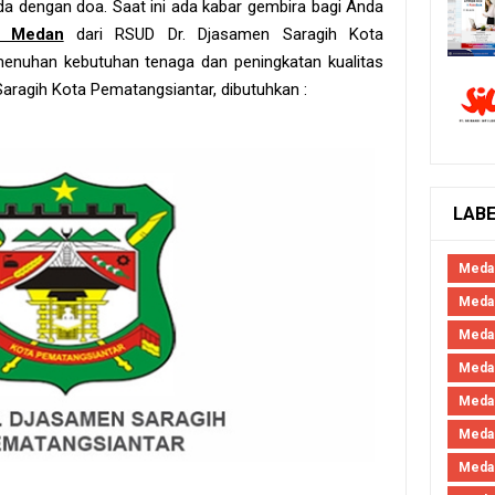
a dengan doa. Saat ini ada kabar gembira bagi Anda
a Medan
dari
RSUD Dr. Djasamen Saragih Kota
enuhan kebutuhan tenaga dan peningkatan kualitas
aragih Kota Pematangsiantar, dibutuhkan :
LAB
Meda
Medan
Meda
Meda
Meda
Meda
Meda