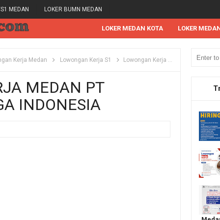
/S1 MEDAN
LOKER BUMN MEDAN
LOKER MEDAN KOTA
LOKER MEDA
gan Kerja Medan
Lowongan Kerja S1
Lowongan Kerja Medan PT Monspace Mega Indonesia
JA MEDAN PT
T
A INDONESIA
Medan