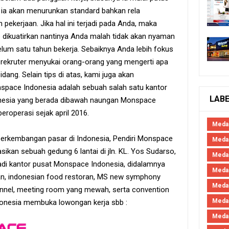
h ia akan menurunkan standard bahkan rela
ekerjaan. Jika hal ini terjadi pada Anda, maka
ab dikuatirkan nantinya Anda malah tidak akan nyaman
belum satu tahun bekerja. Sebaiknya Anda lebih fokus
k rekruter menyukai orang-orang yang mengerti apa
dang. Selain tips di atas, kami juga akan
space Indonesia adalah sebuah salah satu kantor
LAB
nesia yang berada dibawah naungan Monspace
eroperasi sejak april 2016.
Meda
erkembangan pasar di Indonesia, Pendiri Monspace
Medan
sikan sebuah gedung 6 lantai di jln. KL. Yos Sudarso,
Meda
adi kantor pusat Monspace Indonesia, didalamnya
Meda
ian, indonesian food restoran, MS new symphony
Meda
hannel, meeting room yang mewah, serta convention
Meda
donesia membuka lowongan kerja sbb :
Meda