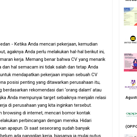
edan - Ketika Anda mencari pekerjaan, kemudian
t, agaknya Anda perlu melakukan hal-hal berikut ini,
lamaran kerja. Memang benar bahwa CV yang menarik
 dan hal semacam ini tidak salah dan tetap Anda
a untuk mendapatkan pekerjaan impian sebuah CV
na posisi penting yang ditawarkan perusahaan itu,
ng berdasarkan rekomendasi dari ‘orang dalam’ atau
 jika Anda mempunyai target sebaiknya menjalin relasi
Agust
ja di perusahaan yang kita inginkan tersebut.
 browsing di internet, mencari bomor kontak
elakukan perbincangan dengan mereka. Hidari
(OPPO
an apapun. Di saat seseorang sudah banyak
belum ada panggilan kerja, biasanya ia mulai putus