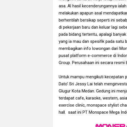
asa. Al hasil kecenderungannya iala
melakukan apapun asal mendapatkan p
berhentilah bersikap seperti ini seb
di pekerjaan baru dan keluar lagi se
pada bidang tertentu, apalagi banya
yang ia mau dan spesifik pada satu bi
membagikan info lowongan dari Mon
pusat platform e-commerce di Indo
Group. Perusahaan ini secara resmi b
Untuk mampu mengikuti kecepatan p
Dato’ Sri Jessy Lai telah menginvesta
Glugur Kota Medan. Gedung ini menj
terdapat cafe, karaoke, western, as
exercise clinic, monspace stylist c
hall. saat ini PT Monspace Mega In