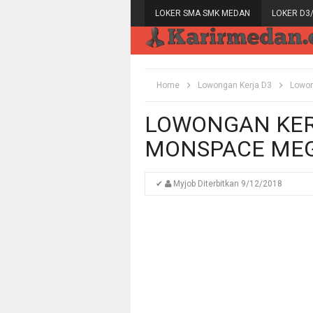
LOKER SMA SMK MEDAN
LOKER D3
Home
Lowongan Kerja D3
Lowon
LOWONGAN KER
MONSPACE MEG
✔
Myjob
Diterbitkan
9/12/2018