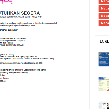
Medan
Medan
Meda
Meda
LOK