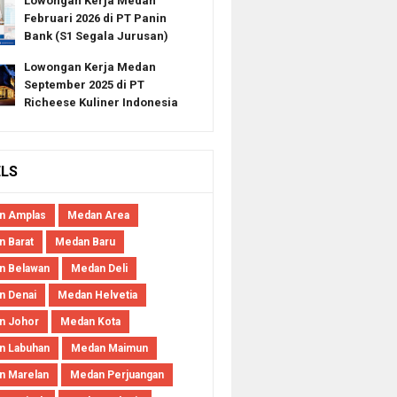
Lowongan Kerja Medan
Februari 2026 di PT Panin
Bank (S1 Segala Jurusan)
Lowongan Kerja Medan
September 2025 di PT
Richeese Kuliner Indonesia
ELS
n Amplas
Medan Area
 Barat
Medan Baru
n Belawan
Medan Deli
n Denai
Medan Helvetia
n Johor
Medan Kota
n Labuhan
Medan Maimun
n Marelan
Medan Perjuangan